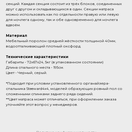
секций. Каждая секция состоит из трёх блоков, соединенных
друг с другом и складывающихся в один. Секции матраса
можно использовать как по отдельности правую или левую
для ночлега одному, так и обе одновременно для ночлега
вдвоём.
Материал
Мебельный поролон средней жёсткости толщиной 40мм,
водоотталкивающий плотный оксфорд.
Технические характеристики
Габариты - 72х67х24, 5кг (в упакованном состоянии)
Длина спального места - 195см.
Цвет - Черный, серый.
*Подходит при условии установленного органайзера-
спальника Steeward4x4, моделей образующих ровный пол со
сложенными спинками заднего ряда сидений.
**Цвет матраса может отличаться, при оформлении заказа
уточняйте этот вопрос у менеджеров.