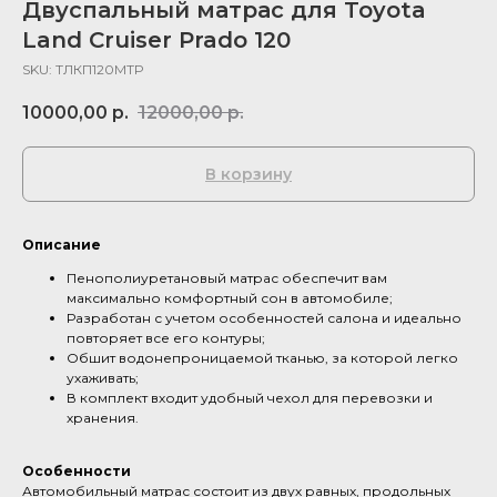
Двуспальный матрас для Toyota
Land Cruiser Prado 120
SKU:
ТЛКП120МТР
10000,00
р.
12000,00
р.
В корзину
Описание
Пенополиуретановый матрас обеспечит вам
максимально комфортный сон в автомобиле;
Разработан с учетом особенностей салона и идеально
повторяет все его контуры;
Обшит водонепроницаемой тканью, за которой легко
ухаживать;
В комплект входит удобный чехол для перевозки и
хранения.
Особенности
Автомобильный матрас состоит из двух равных, продольных