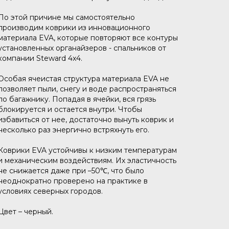
По этой причине мы самостоятельно
производим коврики из инновационного
материала EVA, которые повторяют все контуры
установленных органайзеров - спальников от
компании Steward 4x4.
Особая ячеистая структура материала EVA не
позволяет пыли, снегу и воде распространяться
по багажнику. Попадая в ячейки, вся грязь
блокируется и остается внутри. Чтобы
избавиться от нее, достаточно вынуть коврик и
несколько раз энергично встряхнуть его.
Коврики EVA устойчивы к низким температурам
и механическим воздействиям. Их эластичность
не снижается даже при –50℃, что было
неоднократно проверено на практике в
условиях северных городов.
Цвет – черный.