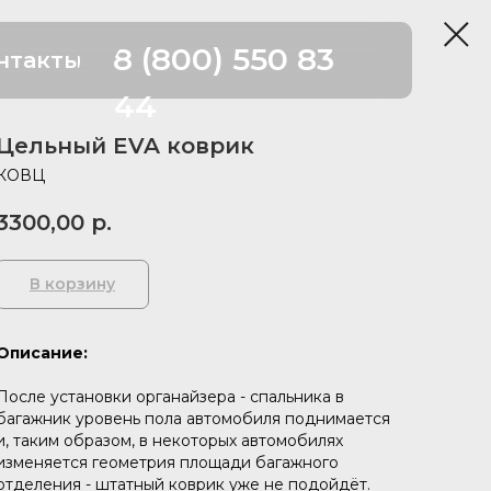
8 (800) 550 83
нтакты
44
Цельный EVA коврик
КОВЦ
3300,00
р.
В корзину
Описание:
После установки органайзера - спальника в
багажник уровень пола автомобиля поднимается
и, таким образом, в некоторых автомобилях
изменяется геометрия площади багажного
отделения - штатный коврик уже не подойдёт.