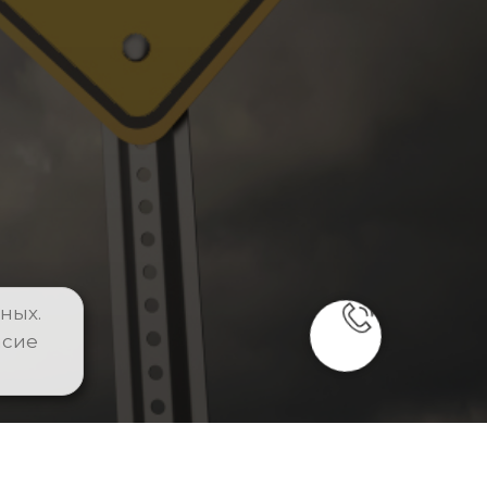
ных.
асие
Доставка