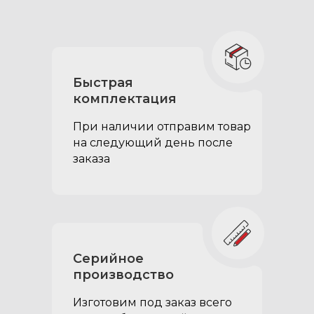
Быстрая
Фиксатор для ящика:
комплектация
Удерживает ящик в
При наличии отправим товар
открытом положении
на следующий день после
заказа
Серийное
производство
Изготовим под заказ всего