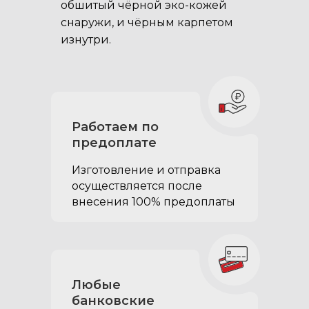
обшитый чёрной эко-кожей
снаружи, и чёрным карпетом
изнутри.
В комплектацию
органайзера в
Работаем по
багажник Lexus
предоплате
GX460 входит:
Изготовление и отправка
осуществляется после
внесения 100% предоплаты
Любые
банковские