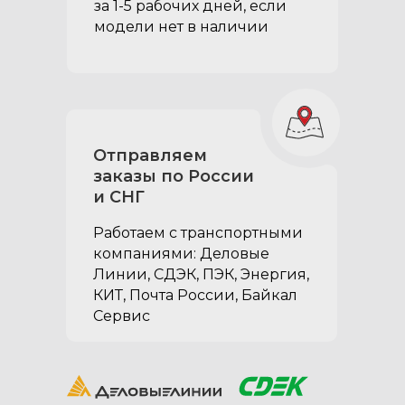
за 1-5 рабочих дней, если
модели нет в наличии
Петли боковых крышек
с возможностью
открывания на 175°:
Отправляем
заказы по России
обеспечивают более
и СНГ
комфортную эксплуатацию
боковых отсеков
Работаем с транспортными
органайзера; больший
компаниями: Деловые
градус открытия позволяет
Линии, СДЭК, ПЭК, Энергия,
максимально задействовать
КИТ, Почта России, Байкал
объем под боковыми
Сервис
крышками