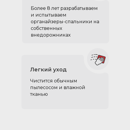
Столик на выдвижной
ящик:
Более 8 лет разрабатываем
и испытываем
Ламинированная фанера
органайзеры-спальники на
собственных
создан для перекуса в
внедорожниках
дороге
Легкий уход
Чистится обычным
пылесосом и влажной
тканью
+6