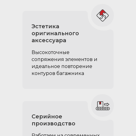
грузоподъёмность до
100кг, позволяют
перевозить в ящиках
Эстетика
тяжелый груз
оригинального
аксеcсуара
Высокоточные
сопряжения элементов и
идеальное повторение
контуров багажника
EVA коврики на
Серийное
спальные секции (2
производство
части):
Работаем на современных