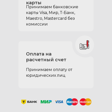
карты
Принимаем банковские
карты Visa, Мир, Т-Банк,
Клавишные замки для
Maestro, Mastercard без
двух выдвижных
комиссии
ящиков:
придают органайзеру
более презентабельный
вид
исключают возможность
Оплата на
открытия ящиков на крутом
расчетный счет
склоне или резком старте
Принимаем оплату от
юридических лиц