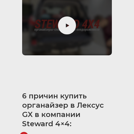
внутреннее пространство
органайзера
два коврика располагаются
в ящиках, один в отсеке на
газовых упорах
6 причин купить
органайзер в Лексус
GX в компании
Steward 4×4:
Спальные секции:
при сложенных спинках