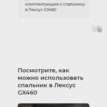
открывающемуся элементу
комплектующие к спальнику
липучками – легко снять и
в Лексус GX460
помыть
Посмотрите, как
можно использовать
Коврики в ниши
спальник в Лексус
органайзера (комплект
GX460
из 2 частей):
помогают держать в чистоте