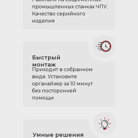
позволяют покрыть 100%
промышленных станках ЧПУ.
площади ровного пола EVA
Качество серийного
материалом
изделия
удобно перевозить
загрязнённые грузы не
боясь искачкать
обшивку органайзера
Быстрый
монтаж
Приходит в собранном
виде. Установите
органайзер за 10 минут
без посторонней
помощи
Умные решения