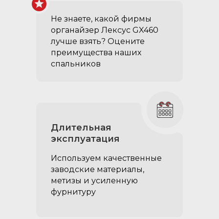
второго ряда сидений
Не знаете, какой фирмы
образуется ровный пол,
органайзер Лексус GX460
который можно
лучше взять? Оцените
использовать как
преимущества наших
спальное место
спальников
Длительная
эксплуатация
Используем качественные
заводские материалы,
метизы и усиленную
фурнитуру
Усиленные
направляющие ящиков‎: