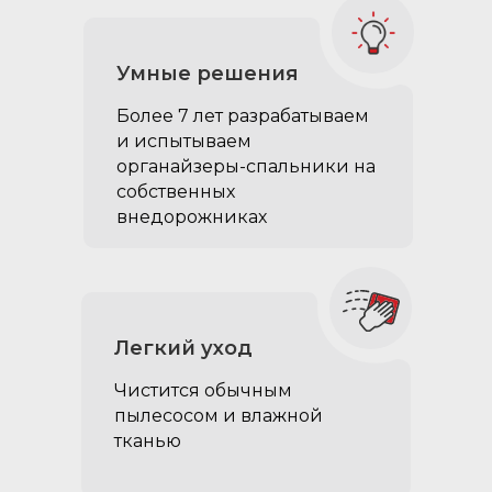
Умные решения
Более 7 лет разрабатываем
и испытываем
органайзеры-спальники на
собственных
внедорожниках
Такелажные петли‎:
позволяют надежно
закрепить любой груз
на самом органайзере
с помощью такелажных
Легкий уход
резинок или сетки
Чистится обычным
в комплект входит 4 штуки
пылесосом и влажной
тканью