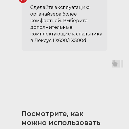
отсекам с крышками, не
Сделайте эксплуатацию
убирая сам коврик
органайзера более
комфортной. Выберите
обеспечивает защиту
дополнительные
органайзера
комплектующие к спальнику
крепится к каждому
в Лексус LX600/LX500d
открывающемуся элементу
липучками – легко снять и
помыть
Посмотрите, как
можно использовать