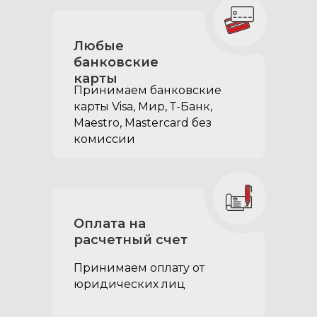
Любые
банковские
карты
Принимаем банковские
карты Visa, Мир, Т-Банк,
Maestro, Mastercard без
комиссии
Клавишные замки для
двух выдвижных
ящиков:
придают органайзеру
более презентабельный
Оплата на
вид
расчетный счет
исключают возможность
Принимаем оплату от
открытия ящиков на крутом
юридических лиц
склоне или резком старте