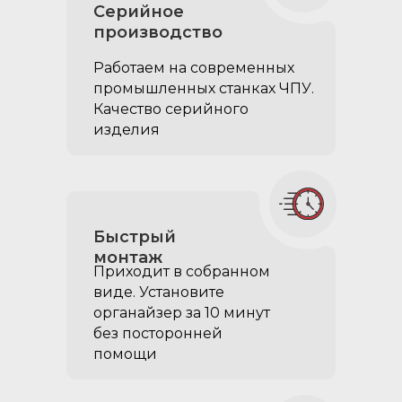
Серийное
производство
Работаем на современных
промышленных станках ЧПУ.
EVA коврики на
Качество серийного
спальные секции (2
изделия
части):
позволяют покрыть 100%
площади ровного пола EVA
материалом
Быстрый
удобно перевозить
монтаж
загрязнённые грузы не
Приходит в собранном
боясь искачкать
виде. Установите
обшивку органайзера
органайзер за 10 минут
без посторонней
помощи