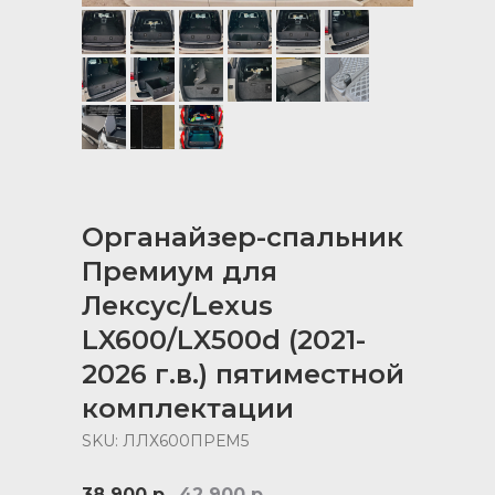
Органайзер-спальник
Премиум для
Лексус/Lexus
LX600/LX500d (2021-
2026 г.в.) пятиместной
комплектации
SKU:
ЛЛХ600ПРЕМ5
38 900
р.
42 900
р.