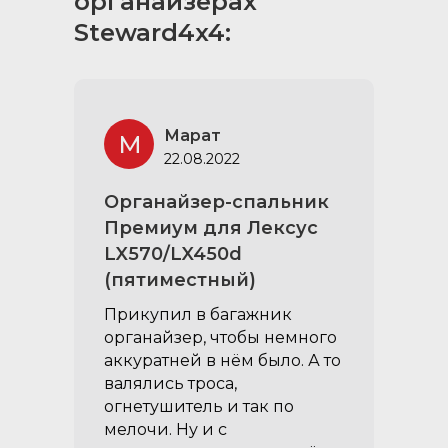
органайзерах
Steward4x4:
Марат
М
22.08.2022
Органайзер-спальник
Премиум для Лексус
LX570/LX450d
(пятиместный)
Прикупил в багажник
органайзер, чтобы немного
аккуратней в нём было. А то
валялись троса,
огнетушитель и так по
мелочи. Ну и с