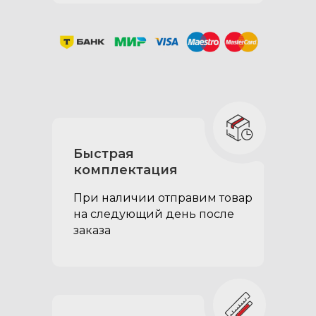
Быстрая
комплектация
Спальные секции:
При наличии отправим товар
при сложенных спинках
на следующий день после
второго ряда сидений
заказа
образуется ровный пол,
который можно
использовать как
спальное место