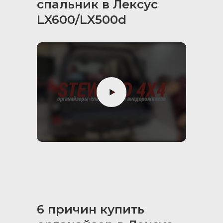
спальник в Лексус
LX600/LX500d
Коврики в ниши
органайзера (комплект
из 3 частей):
помогают держать в чистоте
внутреннее пространство
органайзера
два коврика располагаются
в ящиках, один в отсеке на
газовых упорах
6 причин купить