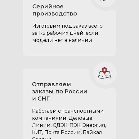
Серийное
производство
Изготовим под заказ всего
за 1-5 рабочих дней, если
модели нет в наличии
Петли боковых крышек
Отправляем
с возможностью
заказы по России
открывания на 175°:
и СНГ
обеспечивают более
Работаем с транспортными
комфортную эксплуатацию
компаниями: Деловые
боковых отсеков
Линии, СДЭК, ПЭК, Энергия,
органайзера; больший
КИТ, Почта России, Байкал
градус открытия позволяет