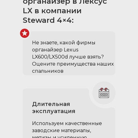
органайзер в Лексус
LX в компании
Steward 4×4:
Столик на выдвижной
ящик:
Не знаете, какой фирмы
органайзер Lexus
Ламинированная фанера
LX600/LX500d лучше взять?
Оцените преимущества наших
создан для перекуса в
спальников
дороге
оснащен защелкой для
фиксации
Длительная
эксплуатация
Используем качественные
заводские материалы,
метизы и усиленную