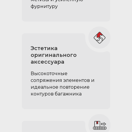
фурнитуру
Усиленные
Эстетика
направляющие ящиков‎:
оригинального
аксессуара
грузоподъёмность до 50кг,
позволяют перевозить в
Высокоточные
ящиках тяжелый груз
сопряжения элементов и
идеальное повторение
контуров багажника