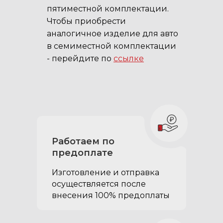
пятиместной комплектации.
Чтобы приобрести
аналогичное изделие для авто
в семиместной комплектации
- перейдите по
ссылке
В комплектацию
Премиум
Работаем по
органайзера-
предоплате
спальника в
Изготовление и отправка
багажник Лексус
осуществляется после
внесения 100% предоплаты
LX600/LX500d
входит: