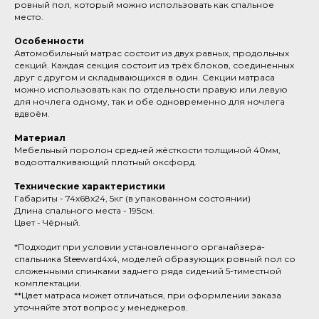
ровный пол, который можно использовать как спальное
место.
Особенности
Автомобильный матрас состоит из двух равных, продольных
секций. Каждая секция состоит из трёх блоков, соединенных
друг с другом и складывающихся в один. Секции матраса
можно использовать как по отдельности правую или левую
для ночлега одному, так и обе одновременно для ночлега
вдвоём.
Материал
Мебельный поролон средней жёсткости толщиной 40мм,
водоотталкивающий плотный оксфорд.
Технические характеристики
Габариты - 74х68х24, 5кг (в упакованном состоянии)
Длина спального места - 195см.
Цвет - Чёрный.
*Подходит при условии установленного органайзера-
спальника Steeward4x4, моделей образующих ровный пол со
сложенными спинками заднего ряда сидений 5-тиместной
комплектации.
**Цвет матраса может отличаться, при оформлении заказа
уточняйте этот вопрос у менеджеров.