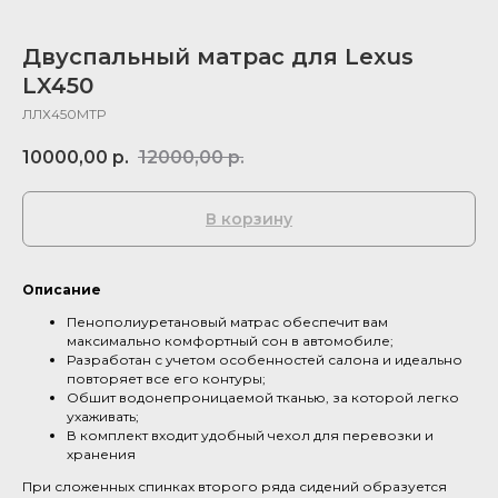
Двуспальный матрас для Lexus
LX450
ЛЛХ450МТР
10000,00
р.
12000,00
р.
В корзину
Описание
Пенополиуретановый матрас обеспечит вам
максимально комфортный сон в автомобиле;
Разработан с учетом особенностей салона и идеально
повторяет все его контуры;
Обшит водонепроницаемой тканью, за которой легко
ухаживать;
В комплект входит удобный чехол для перевозки и
хранения
При сложенных спинках второго ряда сидений образуется