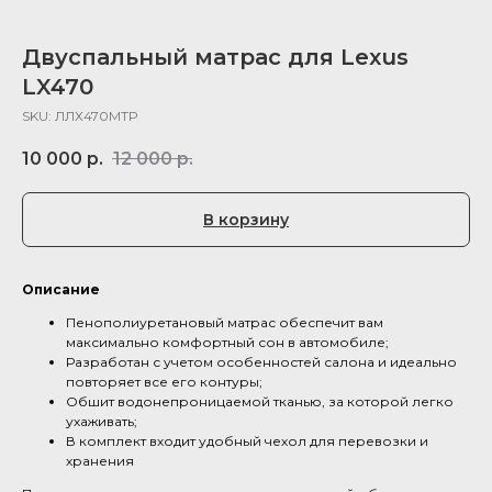
Двуспальный матрас для Lexus
LX470
SKU:
ЛЛХ470МТР
10 000
р.
12 000
р.
В корзину
Описание
Пенополиуретановый матрас обеспечит вам
максимально комфортный сон в автомобиле;
Разработан с учетом особенностей салона и идеально
повторяет все его контуры;
Обшит водонепроницаемой тканью, за которой легко
ухаживать;
В комплект входит удобный чехол для перевозки и
хранения