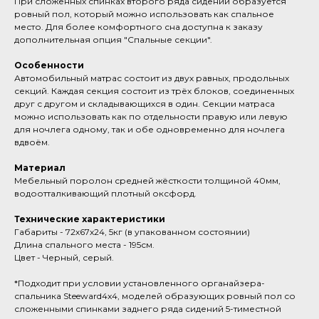
При сложенных спинках второго ряда сидений образуется
ровный пол, который можно использовать как спальное
место. Для более комфортного сна доступна к заказу
дополнительная опция "Спальные секции".
Особенности
Автомобильный матрас состоит из двух равных, продольных
секций. Каждая секция состоит из трёх блоков, соединенных
друг с другом и складывающихся в один. Секции матраса
можно использовать как по отдельности правую или левую
для ночлега одному, так и обе одновременно для ночлега
вдвоём.
Материал
Мебельный поролон средней жёсткости толщиной 40мм,
водоотталкивающий плотный оксфорд.
Технические характеристики
Габариты - 72х67х24, 5кг (в упакованном состоянии)
Длина спального места - 195см.
Цвет - Черный, серый.
*Подходит при условии установленного органайзера-
спальника Steeward4x4, моделей образующих ровный пол со
сложенными спинками заднего ряда сидений 5-тиместной