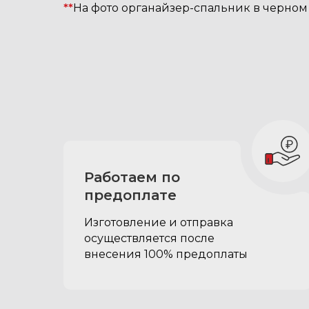
**
На фото органайзер-спальник в черном 
В комплектацию Т
спальника в багаж
Работаем по
входит:
предоплате
Изготовление и отправка
осуществляется после
внесения 100% предоплаты