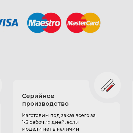
Большие спальные секции:
при сложенных спинках задних
сидений образуют плоскость для
комфортного двуспального места
крепятся к органайзеру, кладутся
на сложенные спинки задних
сидений, упираются в спинки
передних
Серийное
при транспортировке хранятся
на органайзере, когда не нужны -
производство
вне автомобиля
Изготовим под заказ всего за
1-5 рабочих дней, если
модели нет в наличии