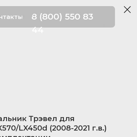
8 (800) 550 83
нтакты
44
альник Трэвел для
570/LX450d (2008-2021 г.в.)