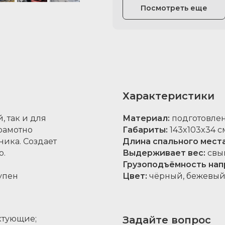
Посмотреть еще
Характеристики
, так и для
Материал:
подготовлен
рамотно
Габариты:
143x103x34 см
ника. Создает
Длина спального места
о.
Выдерживает вес:
свыш
Грузоподъёмность на
упен
Цвет:
чёрный, бежевый,
ктующие;
Задайте вопрос