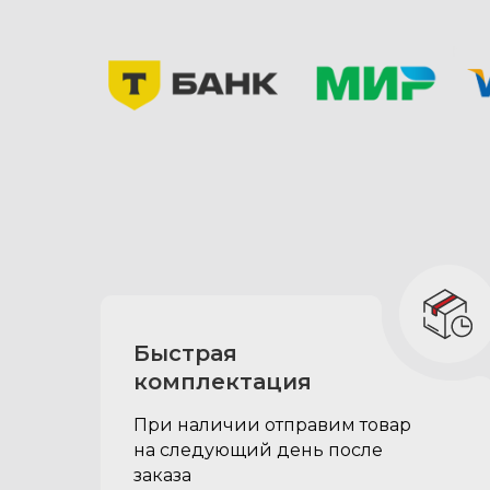
Клавишные замки для
двух выдвижных
ящиков:
придают органайзеру более
презентабельный вид
исключают возможность
открытия ящиков на крутом
склоне или резком старте
Быстрая
комплектация
При наличии отправим товар
на следующий день после
заказа