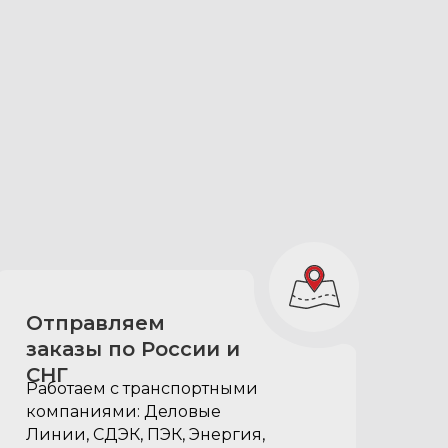
Петли боковых крышек с
возможностью открывания
на 175°:
обеспечивают более
комфортную эксплуатацию
боковых отсеков органайзера;
больший градус открытия
позволяет максимально
задействовать объем под
Отправляем
боковыми крышками
заказы по России и
СНГ
Работаем с транспортными
компаниями: Деловые
Линии, СДЭК, ПЭК, Энергия,