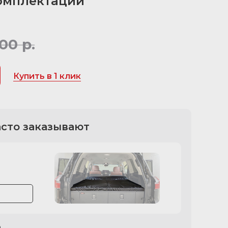
омплектации
900
р.
Купить в 1 клик
асто заказывают