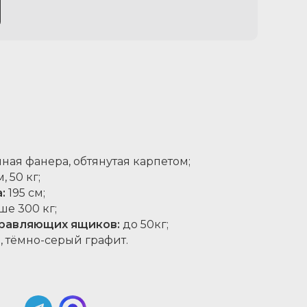
ная фанера, обтянутая карпетом;
, 50 кг;
:
195 см;
е 300 кг;
правляющих ящиков:
до 50кг;
 тёмно-серый графит.