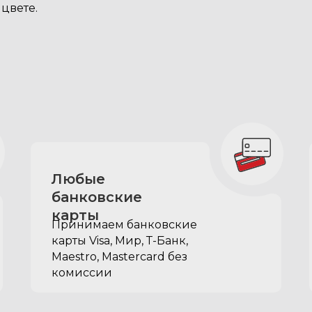
цвете.
рэвел органайзера-
ник Лексус LX570/LX45
Любые
банковские
карты
Принимаем банковские
карты Visa, Мир, Т-Банк,
Maestro, Mastercard без
комиссии