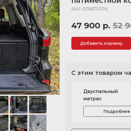
пятиместной к
SKU:
ЛЛХ570ТР5
47 900
р.
52 
Добавить корзину
С этим товаром ч
Двуспальный
матрас
Подробнее