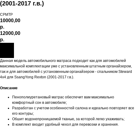
(2001-2017 г.в.)
СРМТР
10000,00
р.
12000,00
р.
Данная модель автомобильного матраса подходит как для автомобилей
максимальной комплектации уже с установленным штатным органайзером,
так и для автомобилей с установенным органайзером - спальником Steward
4x4 для SsangYong Rexton (2001-2017 г.в.).
Описание
Пенополиуретановый матрас обеспечит вам максимально
комфортный сон в автомобиле;
Разработан с учетом особенностей салона и идеально повторяет все
его контуры;
Обшит водонепроницаемой тканью, за которой легко ухаживать;
В комплект входит удобный чехол для перевозки и хранения.