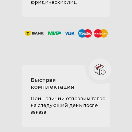
юридических лиц
Быстрая
Спальные секции:
комплектация
при сложенных спинках
При наличии отправим товар
второго ряда сидений
на следующий день после
образуется ровный пол,
заказа
который можно
использовать как
спальное место