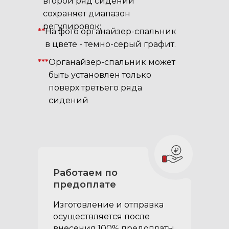
второй ряд сидений
сохраняет диапазон
регулировок;
**
На фото органайзер-спальник
в цвете - темно-серый графит.
***
Органайзер-спальник может
быть установлен только
поверх третьего ряда
сидений
В комплектацию
органайзера в
Работаем по
багажник Тойота
предоплате
Ленд Крузер Прадо
Изготовление и отправка
250 входит:
осуществляется после
внесения 100% предоплаты