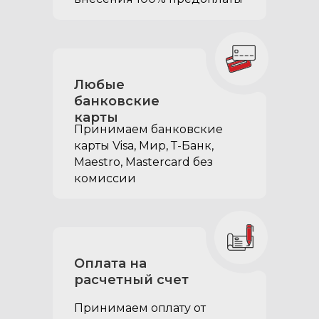
Любые
банковские
карты
Принимаем банковские
карты Visa, Мир, Т-Банк,
Maestro, Mastercard без
Клавишные замки для
комиссии
двух выдвижных
ящиков:
придают органайзеру
более презентабельный
вид
Оплата на
исключают возможность
расчетный счет
открытия ящиков на крутом
Принимаем оплату от
склоне или резком старте