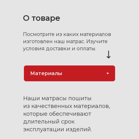
О товаре
Посмотрите из каких материалов
изготовлен наш матрас. Изучите
условия доставки и оплаты.
Матрас в багажник состоит
Наши матрасы пошиты
из двух равных, продольных
из качественных материалов,
модулей. Каждый модуль
которые обеспечивают
состоит из трёх блоков,
длительный срок
соединенных друг с другом
эксплуатации изделий.
и складывающихся в один.