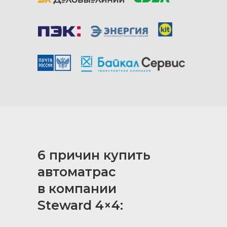
Посмотрите
примерные сроки
доставки в ваш
6 причин купить
регион
автоматрас
в компании
Steward 4×4: