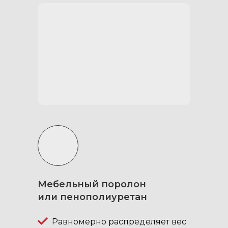
Модули можно использовать
как по отдельности правый
или левый для ночлега
одному, так и оба
одновременно для ночлега
вдвоём.
Подходит исключительно для
автомобилей с установленным
органайзером — спальником
Steward4x4.
Мебельный поролон
или пенополиуретан
Равномерно распределяет вес