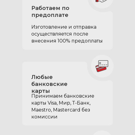
Экспедишн
Работаем по
органайзера-
предоплате
спальника в багажник
Изготовление и отправка
УАЗ Патриот входит:
осуществляется после
внесения 100% предоплаты
Любые
банковские
карты
Принимаем банковские
карты Visa, Мир, Т-Банк,
Maestro, Mastercard без
комиссии
Клавишные замки для
двух выдвижных
ящиков:
придают органайзеру