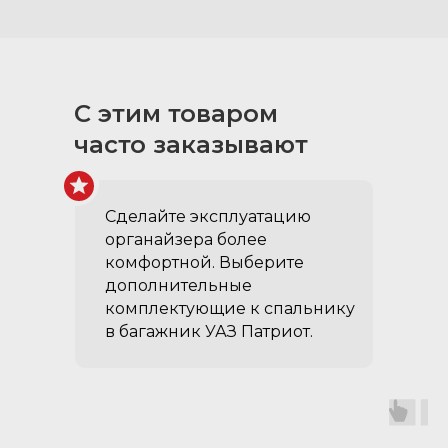
Посмотрите
примерные сроки
С этим товаром
доставки в ваш
часто заказывают
регион
Столик на выдвижной
ящик:
Сделайте эксплуатацию
ламинированная фанера
органайзера более
создан для перекуса в
комфортной. Выберите
дороге
дополнительные
комплектующие к спальнику
оснащен защелкой для
в багажник УАЗ Патриот.
фиксации