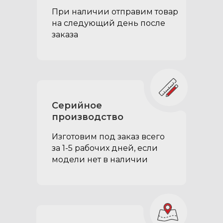
органайзер (состоит из 4
частей):
При наличии отправим товар
на следующий день после
обеспечивает доступ к
заказа
отсекам с крышками, не
убирая сам коврик
обеспечивает защиту
органайзера
крепится к каждому
Серийное
открывающемуся элементу
производство
липучками – легко снять и
помыть
Изготовим под заказ всего
за 1-5 рабочих дней, если
модели нет в наличии