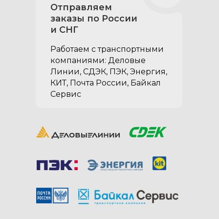
Отправляем
заказы по России
и СНГ
Работаем с транспортными
Коврики в ниши
компаниями: Деловые
органайзера (комплект
Линии, СДЭК, ПЭК, Энергия,
из 3 частей):
КИТ, Почта России, Байкал
два коврика располагаются
Сервис
в ящиках и один в отсеке на
газовых упорах
помогают держать в чистоте
внутреннее пространство
органайзера