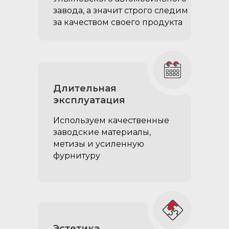
завода, а значит строго следим
за качеством своего продукта
Петли боковых крышек
Длительная
с возможностью
эксплуатация
открывания на 175°:
Используем качественные
обеспечивают более
заводские материалы,
комфортную эксплуатацию
метизы и усиленную
боковых отсеков
фурнитуру
органайзера; больший
градус открытия позволяет
максимально задействовать
объем под боковыми
крышками
Эстетика