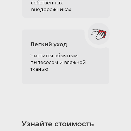
собственных
внедорожниках
Фиксатор для ящика:
удерживает ящик в
открытом положении
Легкий уход
Чистится обычным
пылесосом и влажной
тканью
Узнайте стоимость