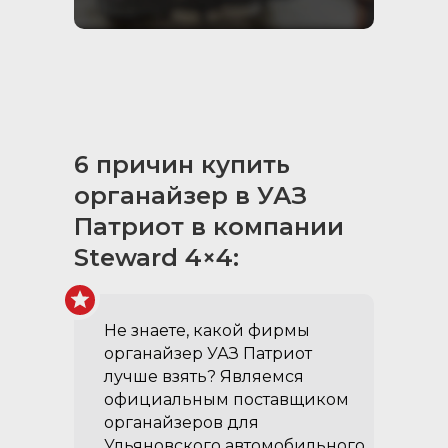
6 причин купить
органайзер в УАЗ
Усиленные
Патриот в компании
направляющие ящиков‎:
Steward 4×4:
грузоподъёмность до 50кг,
позволяют перевозить в
ящиках тяжелый груз
Не знаете, какой фирмы
органайзер УАЗ Патриот
лучше взять? Являемся
официальным поставщиком
органайзеров для
Ульяновского автомобильного