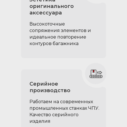
оригинального
аксеcсуара
Высокоточные
сопряжения элементов и
идеальное повторение
контуров багажника
Большие
спальные секции:
Серийное
при сложенных спинках
производство
задних сидений образуют
Работаем на современных
плоскость для
промышленных станках ЧПУ.
комфортного
Качество серийного
двуспального места
изделия
крепятся к органайзеру,