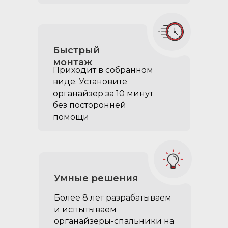
кладутся на сложенные
спинки задних сидений,
упираются в спинки
передних
Быстрый
при транспортировке
монтаж
Приходит в собранном
хранятся на органайзере,
виде. Установите
когда не нужны - вне
органайзер за 10 минут
автомобиля
без посторонней
помощи
Умные решения
Более 8 лет разрабатываем
и испытываем
органайзеры-спальники на